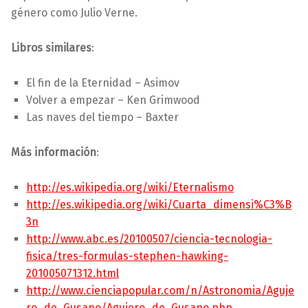
género como Julio Verne.
Libros similares
:
El fin de la Eternidad – Asimov
Volver a empezar – Ken Grimwood
Las naves del tiempo – Baxter
Más información
:
http://es.wikipedia.org/wiki/Eternalismo
http://es.wikipedia.org/wiki/Cuarta_dimensi%C3%B
3n
http://www.abc.es/20100507/ciencia-tecnologia-
fisica/tres-formulas-stephen-hawking-
201005071312.html
http://www.cienciapopular.com/n/Astronomia/Aguje
ro_de_Gusano/Agujero_de_Gusano.php