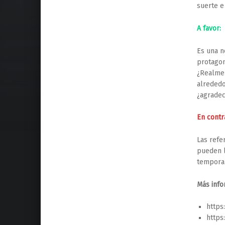
suerte e
A favor:
Es una n
protagon
¿Realmen
alrededo
¿agradec
En contr
Las refe
pueden l
temporal
Más info
https
https