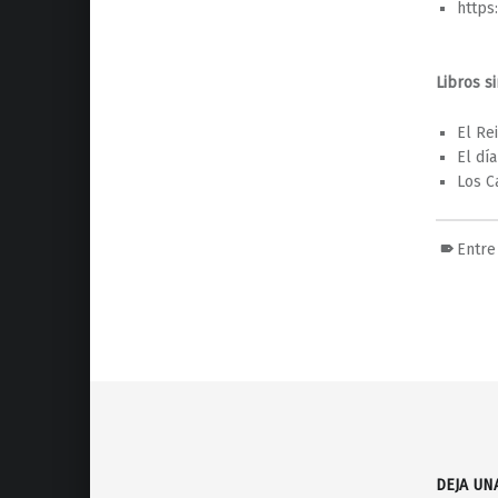
https
Libros si
El Re
El dí
Los C
Entre
Volver a la navegación principal
DEJA UN