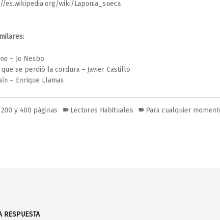
://es.wikipedia.org/wiki/Laponia_sueca
milares:
ino – Jo Nesbo
a que se perdió la cordura – Javier Castillo
aín – Enrique Llamas
 200 y 400 páginas
Lectores Habituales
Para cualquier moment
A RESPUESTA