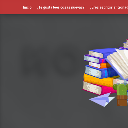
Inicio
¿Te gusta leer cosas nuevas?
¿Eres escritor aficiona