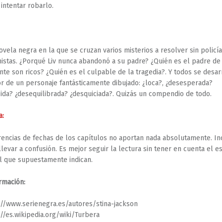
 intentar robarlo.
ovela negra en la que se cruzan varios misterios a resolver sin policí
istas. ¿Porqué Liv nunca abandonó a su padre? ¿Quién es el padre de 
te son ricos? ¿Quién es el culpable de la tragedia?. Y todos se desar
r de un personaje fantásticamente dibujado: ¿loca?, ¿desesperada?
ida? ¿desequilibrada? ¿desquiciada?. Quizás un compendio de todo.
a:
rencias de fechas de los capítulos no aportan nada absolutamente. In
levar a confusión. Es mejor seguir la lectura sin tener en cuenta el e
 que supuestamente indican.
rmación:
://www.serienegra.es/autores/stina-jackson
://es.wikipedia.org/wiki/Turbera