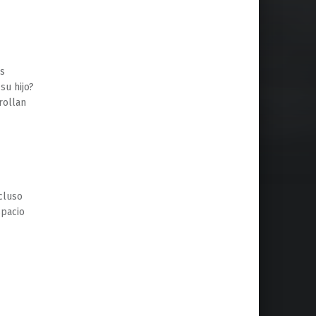
as
su hijo?
rollan
cluso
spacio