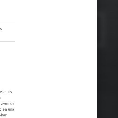
es
,
vive Liv
o
 viven de
o en una
obar