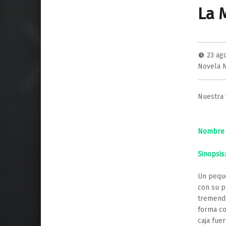
La 
23 ag
Novela 
Nuestra 
Nombre d
Sinopsis:
Un peque
con su p
tremenda
forma co
caja fue