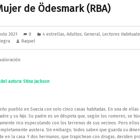
Mujer de Ödesmark (RBA)
osto 2021
0
4 estrellas
,
Adultos
,
General
,
Lectores Habitual
Negra
Raquel
valoración
el autora: Stina Jackson
ño pueblo en Suecia con solo cinco casas habitadas. En una de ellas 
adre y su hijo. Su padre es un déspota que, según los rumores, se hiz
mente rico especulando con los terrenos de sus vecinos. Pero ellos
mpletamente austera. Sin embargo, todos saben que guarda su diner
rte en la casa. Y dos hermanos, que trapichean con drogas, deciden pr