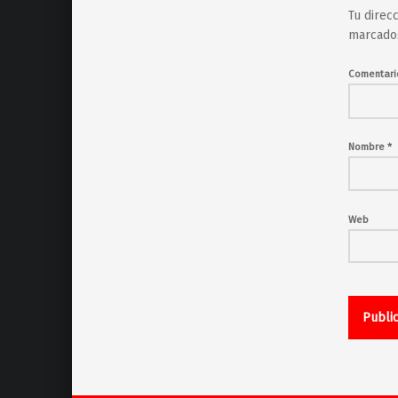
Tu direc
marcado
Comentar
Nombre
*
Web
Navegación de entradas