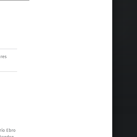
ores
río Ebro