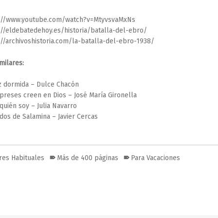
://www.youtube.com/watch?v=MtyvsvaMxNs
://eldebatedehoy.es/historia/batalla-del-ebro/
://archivoshistoria.com/la-batalla-del-ebro-1938/
milares:
z dormida – Dulce Chacón
ipreses creen en Dios – José María Gironella
quién soy – Julia Navarro
dos de Salamina – Javier Cercas
res Habituales
Más de 400 páginas
Para Vacaciones