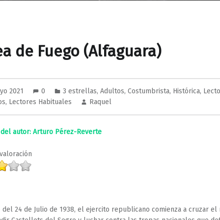
ea de Fuego (Alfaguara)
yo 2021
0
3 estrellas
,
Adultos
,
Costumbrista
,
Histórica
,
Lect
os
,
Lectores Habituales
Raquel
el autor: Arturo Pérez-Reverte
valoración
:
 del 24 de Julio de 1938, el ejercito republicano comienza a cruzar el 