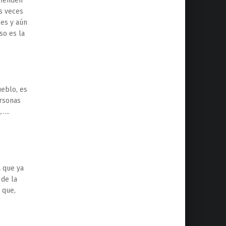
fienden
as veces
les y aún
so es la
ueblo, es
ersonas
…..
a que ya
 de la
 que,