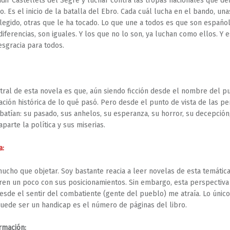
adir Castellets del Segre y luchar contra las tropas nacionales que de
o. Es el inicio de la batalla del Ebro. Cada cuál lucha en el bando, un
legido, otras que le ha tocado. Lo que une a todos es que son españo
diferencias, son iguales. Y los que no lo son, ya luchan como ellos. Y e
sgracia para todos.
tral de esta novela es que, aún siendo ficción desde el nombre del p
ación histórica de lo qué pasó. Pero desde el punto de vista de las p
atían: su pasado, sus anhelos, su esperanza, su horror, su decepción,
parte la política y sus miserias.
a:
ucho que objetar. Soy bastante reacia a leer novelas de esta temátic
en un poco con sus posicionamientos. Sin embargo, esta perspectiva
esde el sentir del combatiente (gente del pueblo) me atraía. Lo único
puede ser un handicap es el número de páginas del libro.
rmación: