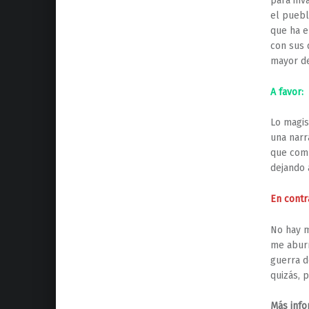
para inv
el puebl
que ha e
con sus 
mayor de
A favor:
Lo magis
una narr
que comb
dejando a
En contr
No hay m
me aburr
guerra d
quizás, 
Más info