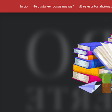
Inicio
¿Te gusta leer cosas nuevas?
¿Eres escritor aficiona