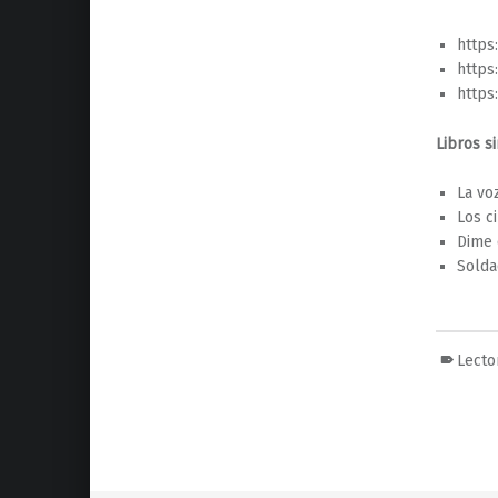
https
https
https
Libros si
La vo
Los c
Dime 
Solda
Lecto
Volver a la navegación principal