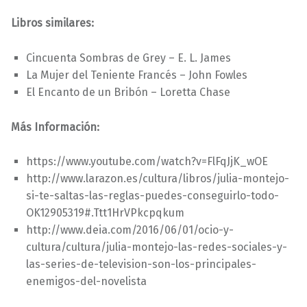
Libros similares:
Cincuenta Sombras de Grey – E. L. James
La Mujer del Teniente Francés – John Fowles
El Encanto de un Bribón – Loretta Chase
Más Información:
https://www.youtube.com/watch?v=FlFqJjK_wOE
http://www.larazon.es/cultura/libros/julia-montejo-
si-te-saltas-las-reglas-puedes-conseguirlo-todo-
OK12905319#.Ttt1HrVPkcpqkum
http://www.deia.com/2016/06/01/ocio-y-
cultura/cultura/julia-montejo-las-redes-sociales-y-
las-series-de-television-son-los-principales-
enemigos-del-novelista