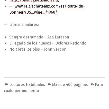
http://biomagnetismo.es.tl/
www.relaischateaux.com/es/Route-du-
Bonheur/US…wine…/1960/
Libros similares:
Sangre derramada – Asa Larsson
El legado de los huesos – Dolores Redondo
No abras los ojos – John Verdon
Lectores Habituales
Más de 400 páginas
Para
cualquier momento
Volver a la navegación principal