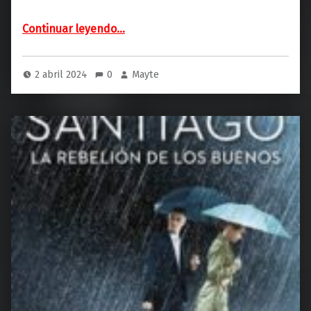
“El maestro de azúcar (Planeta)”
Continuar leyendo
…
2 abril 2024
0
Mayte