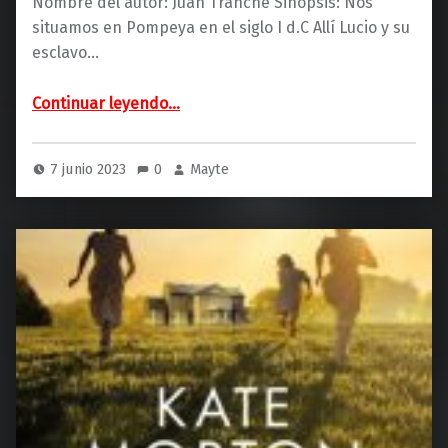
Nombre del autor: Juan Tranche Sinopsis: Nos
situamos en Pompeya en el siglo I d.C Allí Lucio y su
esclavo…
“Spiculus (Planeta)”
Continuar leyendo
…
7 junio 2023
0
Mayte