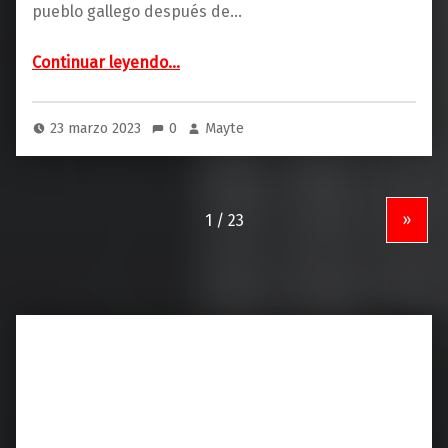
pueblo gallego después de…
“Nadie en esta tierra (Destino)”
Continuar leyendo
…
23 marzo 2023
0
Mayte
»