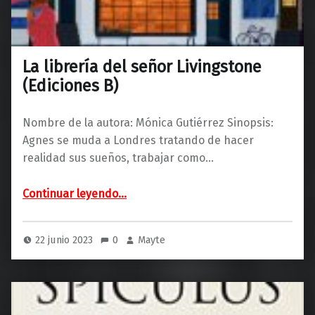
La librería del señor Livingstone
(Ediciones B)
Nombre de la autora: Mónica Gutiérrez Sinopsis:
Agnes se muda a Londres tratando de hacer
realidad sus sueños, trabajar como…
“La librería del señor Livingstone (Ediciones B)”
Continuar leyendo
…
22 junio 2023
0
Mayte