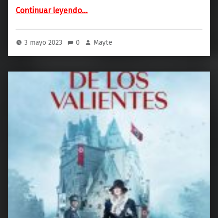
“El retrato de casada (Libros del Asterioide)”
Continuar leyendo
…
3 mayo 2023
0
Mayte