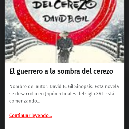
El guerrero a la sombra del cerezo
Nombre del autor: David B. Gil Sinopsis: Esta novela
se desarrolla en Japón a finales del siglo XVI. Está
comenzando…
“El guerrero a la sombra del cerezo”
Continuar leyendo
…