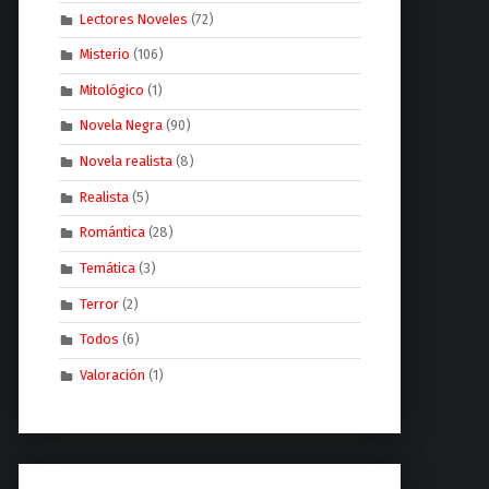
Lectores Noveles
(72)
Misterio
(106)
Mitológico
(1)
Novela Negra
(90)
Novela realista
(8)
Realista
(5)
Romántica
(28)
Temática
(3)
Terror
(2)
Todos
(6)
Valoración
(1)