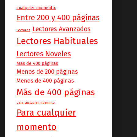
cualquier momento.
Entre 200 y 400 páginas
Lectores Avanzados
Lectores
Lectores Habituales
Lectores Noveles
Mas de 400 páginas
Menos de 200 páginas
Menos de 400 páginas
Más de 400 páginas
para cualquier moemnto.
Para cualquier
momento