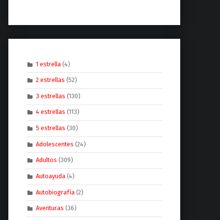
1 estrella
(4)
2 estrellas
(52)
3 estrellas
(130)
4 estrellas
(113)
5 estrellas
(30)
Adolescentes
(24)
Adultos
(309)
Autoayuda
(4)
Autobiografía
(2)
Aventuras
(36)