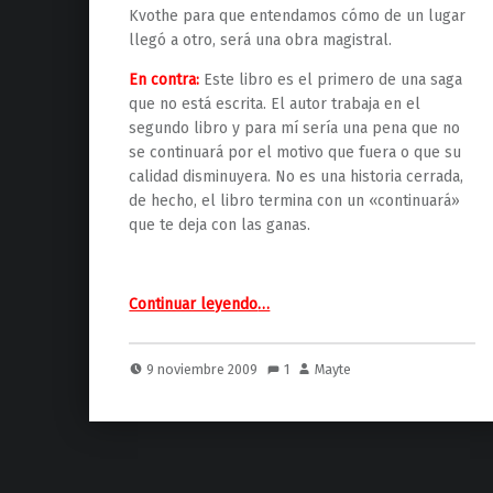
Kvothe para que entendamos cómo de un lugar
llegó a otro, será una obra magistral.
En contra:
Este libro es el primero de una saga
que no está escrita. El autor trabaja en el
segundo libro y para mí sería una pena que no
se continuará por el motivo que fuera o que su
calidad disminuyera. No es una historia cerrada,
de hecho, el libro termina con un «continuará»
que te deja con las ganas.
“El nombre del viento (Plaza & Janés)”
Continuar leyendo
…
9 noviembre 2009
1
Mayte