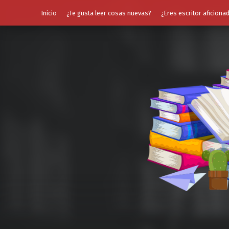
Inicio
¿Te gusta leer cosas nuevas?
¿Eres escritor aficiona