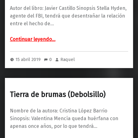
Autor del libro: Javier Castillo Sinopsis Stella Hyden,
agente del FBI, tendrá que desentrañar la relación
entre el hecho de…
“El día que se perdió la cordura (SUMA DE LETRAS)”
Continuar leyendo
…
15 abril 2019
0
Raquel
Tierra de brumas (Debolsillo)
Nombre de la autora: Cristina López Barrio
Sinopsis: Valentina Mencía queda huérfana con
apenas once años, por lo que tendrá…