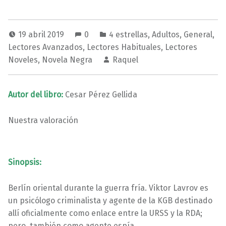
19 abril 2019
0
4 estrellas
,
Adultos
,
General
,
Lectores Avanzados
,
Lectores Habituales
,
Lectores
Noveles
,
Novela Negra
Raquel
Autor del libro:
Cesar Pérez Gellida
Nuestra valoración
Sinopsis:
Berlín oriental durante la guerra fría. Viktor Lavrov es
un psicólogo criminalista y agente de la KGB destinado
allí oficialmente como enlace entre la URSS y la RDA;
pero, también como agente espía.