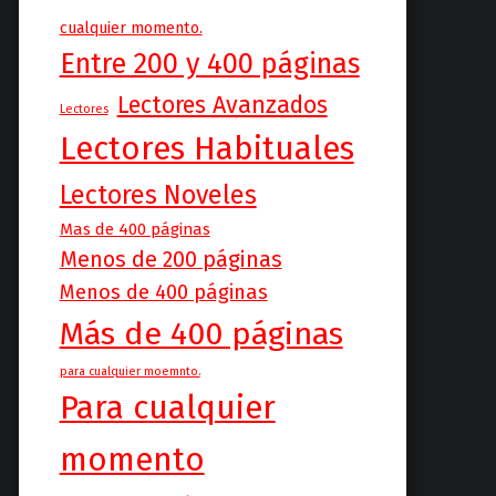
cualquier momento.
Entre 200 y 400 páginas
Lectores Avanzados
Lectores
Lectores Habituales
Lectores Noveles
Mas de 400 páginas
Menos de 200 páginas
Menos de 400 páginas
Más de 400 páginas
para cualquier moemnto.
Para cualquier
momento