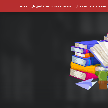
Inicio
¿Te gusta leer cosas nuevas?
¿Eres escritor aficiona