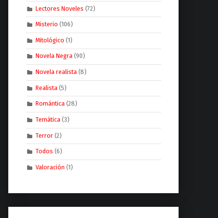
Lectores Noveles
(72)
Misterio
(106)
Mitológico
(1)
Novela Negra
(90)
Novela realista
(8)
Realista
(5)
Romántica
(28)
Temática
(3)
Terror
(2)
Todos
(6)
Valoración
(1)