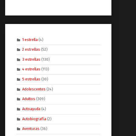
1 estrella
(4)
2 estrellas
(52)
3 estrellas
(130)
4 estrellas
(113)
5 estrellas
(30)
Adolescentes
(24)
Adultos
(309)
Autoayuda
(4)
Autobiografía
(2)
Aventuras
(36)