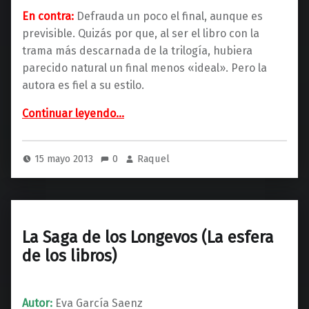
En contra:
Defrauda un poco el final, aunque es
previsible. Quizás por que, al ser el libro con la
trama más descarnada de la trilogía, hubiera
parecido natural un final menos «ideal». Pero la
autora es fiel a su estilo.
“El Grito de la Tierra (Ediciones B)”
Continuar leyendo
…
15 mayo 2013
0
Raquel
La Saga de los Longevos (La esfera
de los libros)
Autor:
Eva García Saenz