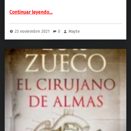
“El medallón de fuego (Plaza&Janés)”
Continuar leyendo
…
23 noviembre 2021
0
Mayte