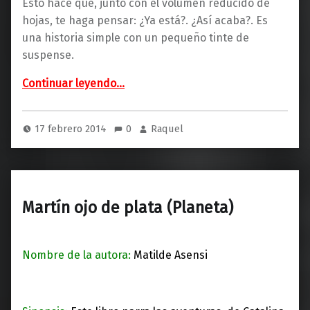
Esto hace que, junto con el volumen reducido de
hojas, te haga pensar: ¿Ya está?. ¿Así acaba?. Es
una historia simple con un pequeño tinte de
suspense.
“La Isla de los Cien Ojos (Smashwords)”
Continuar leyendo
…
17 febrero 2014
0
Raquel
Martín ojo de plata (Planeta)
Nombre de la autora:
Matilde Asensi