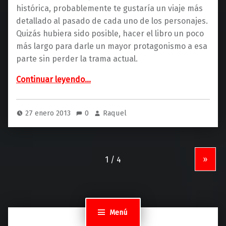
histórica, probablemente te gustaría un viaje más
detallado al pasado de cada uno de los personajes.
Quizás hubiera sido posible, hacer el libro un poco
más largo para darle un mayor protagonismo a esa
parte sin perder la trama actual.
“La Saga de los Longevos (La esfera de los libros)”
Continuar leyendo
…
27 enero 2013
0
Raquel
»
Menú