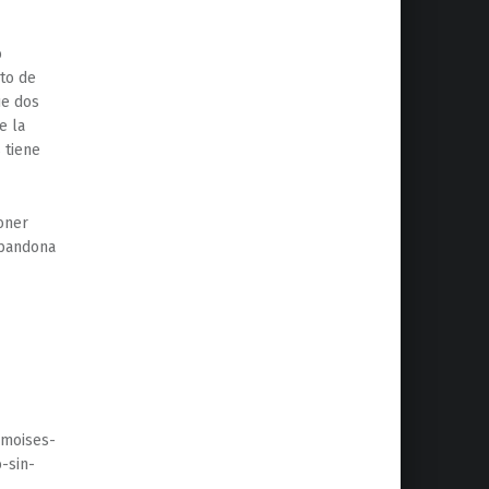
o
to de
ue dos
e la
 tiene
poner
abandona
-moises-
-sin-