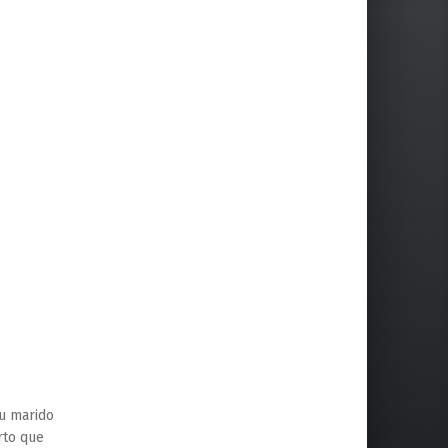
Su marido
rto que