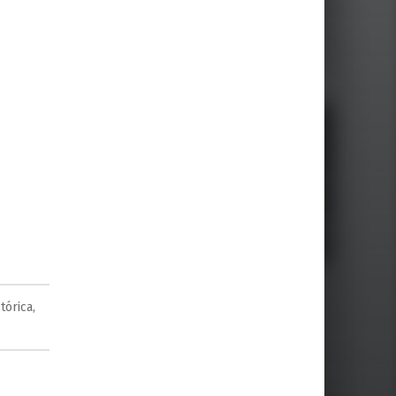
stórica
,