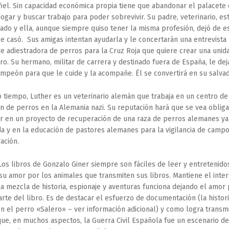
nfiel. Sin capacidad económica propia tiene que abandonar el palacete
hogar y buscar trabajo para poder sobrevivir. Su padre, veterinario, es
ado y ella, aunque siempre quiso tener la misma profesión, dejó de e
e casó. Sus amigas intentan ayudarla y le concertarán una entrevista
de adiestradora de perros para la Cruz Roja que quiere crear una unid
ro. Su hermano, militar de carrera y destinado fuera de España, le dej
mpeón para que le cuide y la acompañe. Él se convertirá en su salvad
 tiempo, Luther es un veterinario alemán que trabaja en un centro de
n de perros en la Alemania nazi. Su reputación hará que se vea oblig
ar en un proyecto de recuperación de una raza de perros alemanes ya
da y en la educación de pastores alemanes para la vigilancia de camp
ación.
os libros de Gonzalo Giner siempre son fáciles de leer y entretenidos
su amor por los animales que transmiten sus libros. Mantiene el inter
: la mezcla de historia, espionaje y aventuras funciona dejando el amor 
arte del libro. Es de destacar el esfuerzo de documentación (la histori
n el perro «Salero» – ver información adicional) y como logra transmit
que, en muchos aspectos, la Guerra Civil Española fue un escenario de