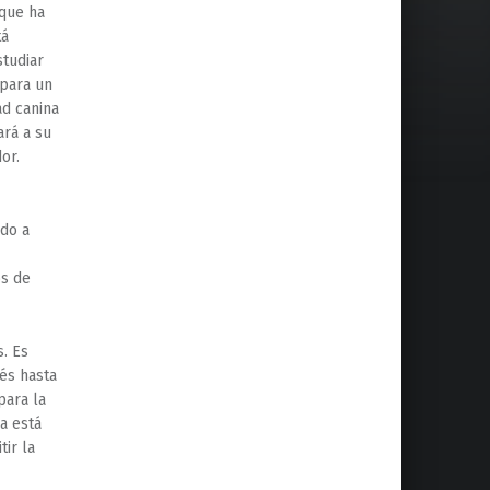
 que ha
tá
studiar
 para un
ad canina
ará a su
or.
ado a
os de
. Es
és hasta
para la
a está
ir la