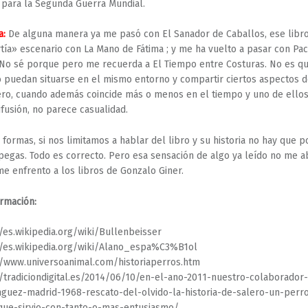
para la Segunda Guerra Mundial.
a:
De alguna manera ya me pasó con El Sanador de Caballos, ese libr
ía» escenario con La Mano de Fátima ; y me ha vuelto a pasar con Pac
 No sé porque pero me recuerda a El Tiempo entre Costuras. No es q
o puedan situarse en el mismo entorno y compartir ciertos aspectos d
ro, cuando además coincide más o menos en el tiempo y uno de ellos
fusión, no parece casualidad.
 formas, si nos limitamos a hablar del libro y su historia no hay que 
egas. Todo es correcto. Pero esa sensación de algo ya leído no me 
e enfrento a los libros de Gonzalo Giner.
rmación:
//es.wikipedia.org/wiki/Bullenbeisser
//es.wikipedia.org/wiki/Alano_espa%C3%B1ol
//www.universoanimal.com/historiaperros.htm
//tradiciondigital.es/2014/06/10/en-el-ano-2011-nuestro-colaborador
guez-madrid-1968-rescato-del-olvido-la-historia-de-salero-un-perro
que-sirvio-con-tanto-o-mas-entusiasmo/