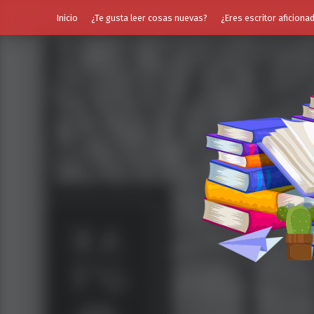
Inicio
¿Te gusta leer cosas nuevas?
¿Eres escritor aficiona