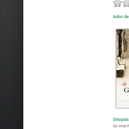
Autor de
Sinopsis:
ha muert