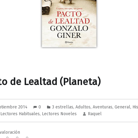
to de Lealtad (Planeta)
ptiembre 2014
0
3 estrellas
,
Adultos
,
Aventuras
,
General
,
Hi
,
Lectores Habituales
,
Lectores Noveles
Raquel
valoración