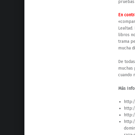
pruebas 
En contr
«compart
Lealtad.
libros n
trama pe
mucha di
De todas
muchas p
cuando m
Más Info
http:
http:
http:
http:
domin
raza-