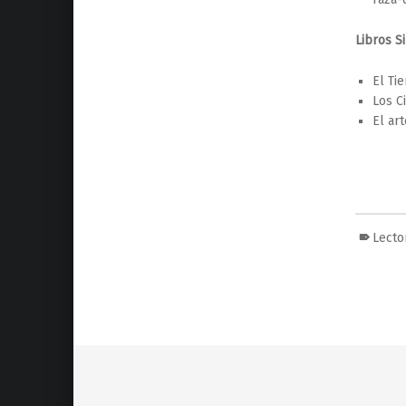
Libros S
El Ti
Los C
El ar
Lecto
Volver a la navegación principal