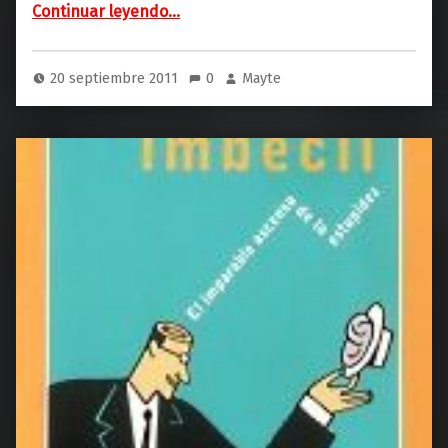
“Si tú me dices ven lo dejo todo…pero dime ven. (Grijalbo)”
Continuar leyendo
…
20 septiembre 2011
0
Mayte