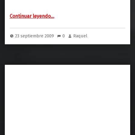
“Elogio del Imbécil (Temas de Hoy)”
Continuar leyendo
…
23 septiembre 2009
0
Raquel