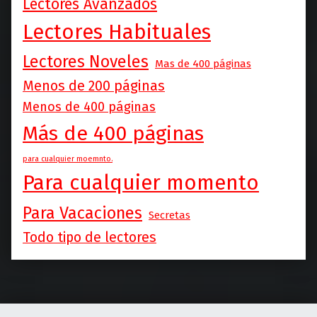
Lectores Avanzados
Lectores Habituales
Lectores Noveles
Mas de 400 páginas
Menos de 200 páginas
Menos de 400 páginas
Más de 400 páginas
para cualquier moemnto.
Para cualquier momento
Para Vacaciones
Secretas
Todo tipo de lectores