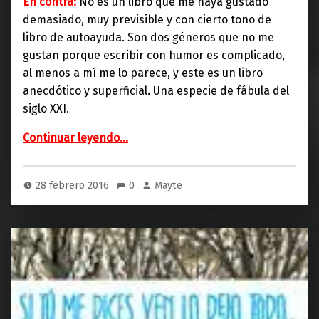
En contra:
No es un libro que me haya gustado
demasiado, muy previsible y con cierto tono de
libro de autoayuda. Son dos géneros que no me
gustan porque escribir con humor es complicado,
al menos a mí me lo parece, y este es un libro
anecdótico y superficial. Una especie de fábula del
siglo XXI.
“Más maldito Karma (Seix Barral)”
Continuar leyendo
…
28 febrero 2016
0
Mayte