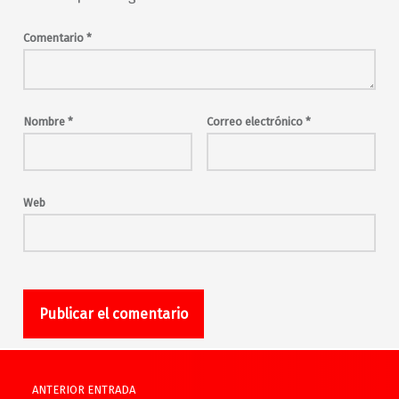
Comentario
*
Nombre
*
Correo electrónico
*
Web
Navegación de entradas
ANTERIOR ENTRADA