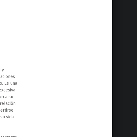
ty.
raciones
o. Es una
excesiva
arca su
 relación
ertirse
su vida.