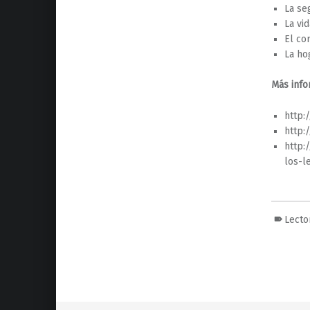
La se
La vi
El co
La ho
Más info
http:
http:
http:
los-l
Lecto
Volver a la navegación principal