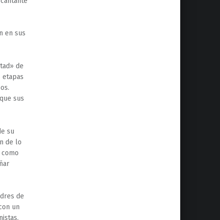
 cantante
an en sus
rtad» de
s etapas
os.
 que sus
de su
n de lo
y como
ñar
adres de
con un
istas,