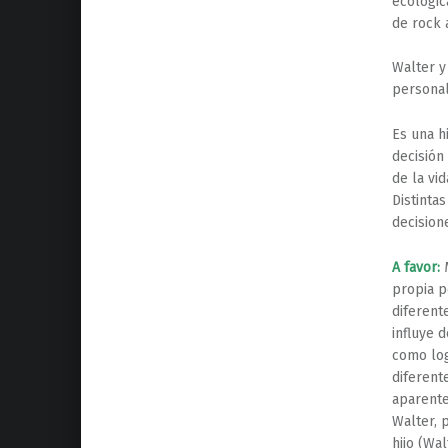
ecológic
de rock 
Walter y
personal
Es una h
decisión
de la vi
Distinta
decision
A favor:
M
propia p
diferent
influye 
como logr
diferent
aparente
Walter, 
hijo (Wa