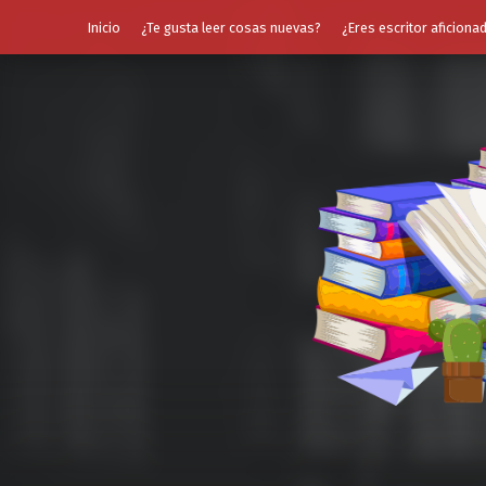
Inicio
¿Te gusta leer cosas nuevas?
¿Eres escritor aficiona