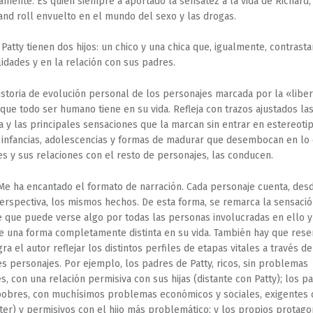
amente. Es quien siempre a aportado la sensatez a la vida de Richard,
and roll envuelto en el mundo del sexo y las drogas.
 Patty tienen dos hijos: un chico y una chica que, igualmente, contrast
idades y en la relación con sus padres.
istoria de evolución personal de los personajes marcada por la «libe
 que todo ser humano tiene en su vida. Refleja con trazos ajustados la
da y las principales sensaciones que la marcan sin entrar en estereotip
s infancias, adolescencias y formas de madurar que desembocan en lo
es y sus relaciones con el resto de personajes, las conducen.
e ha encantado el formato de narración. Cada personaje cuenta, des
erspectiva, los mismos hechos. De esta forma, se remarca la sensació
e que puede verse algo por todas las personas involucradas en ello 
de una forma completamente distinta en su vida. También hay que rese
a el autor reflejar los distintos perfiles de etapas vitales a través de
es personajes. Por ejemplo, los padres de Patty, ricos, sin problemas
s, con una relación permisiva con sus hijas (distante con Patty); los p
pobres, con muchísimos problemas económicos y sociales, exigentes 
lter) y permisivos con el hijo más problemático; y los propios protagon