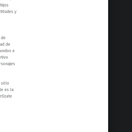
hijos
titudes y
 de
dad de
fundos e
etivo
ersonajes
 sólo
te es la
etízate