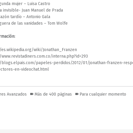
gunda mujer – Luisa Castro
da invisible- Juan Manuel de Prada
razón tardío – Antonio Gala
guera de las vanidades – Tom Wolfe
rmación:
//es.wikipedia.org/wiki/Jonathan_Franzen
//www.revistadiners.com.co/interna.php?id=293
//blogs.elpais.com/papeles-perdidos/2012/01/jonathan-franzen-res
ectores-en-videochat.html
res Avanzados
Más de 400 páginas
Para cualquier momento