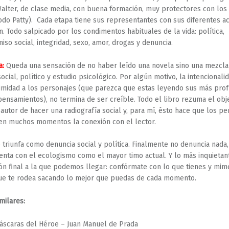
Walter, de clase media, con buena formación, muy protectores con los 
odo Patty). Cada etapa tiene sus representantes con sus diferentes ac
n. Todo salpicado por los condimentos habituales de la vida: política,
so social, integridad, sexo, amor, drogas y denuncia.
a:
Queda una sensación de no haber leído una novela sino una mezcla
social, político y estudio psicológico. Por algún motivo, la intencionali
timidad a los personajes (que parezca que estas leyendo sus más pro
pensamientos), no termina de ser creíble. Todo el libro rezuma el obj
l autor de hacer una radiografía social y, para mí, ésto hace que los p
en muchos momentos la conexión con el lector.
triunfa como denuncia social y política. Finalmente no denuncia nada,
enta con el ecologismo como el mayor timo actual. Y lo más inquietan
ón final a la que podemos llegar: confórmate con lo que tienes y mim
ue te rodea sacando lo mejor que puedas de cada momento.
milares:
áscaras del Héroe – Juan Manuel de Prada