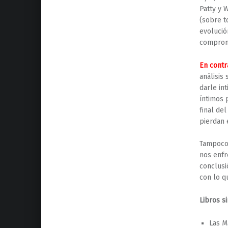
Patty y 
(sobre t
evolució
compromi
En contr
análisis 
darle in
íntimos 
final de
pierdan 
Tampoco 
nos enfr
conclusi
con lo q
Libros si
Las M