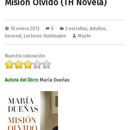
Misión Olvido (TH Novela)
10 enero 2013
0
3 estrellas
,
Adultos
,
General
,
Lectores Habituales
Mayte
Nuestra valoración
Autora del libro:
María Dueñas