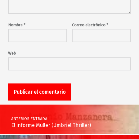
Nombre
*
Correo electrónico
*
Web
Navegación de entradas
ANTERIOR ENTRADA
El informe Müller (Umbriel Thriller)