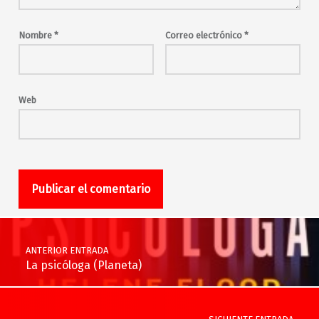
Nombre
*
Correo electrónico
*
Web
Navegación de entradas
ANTERIOR ENTRADA
La psicóloga (Planeta)