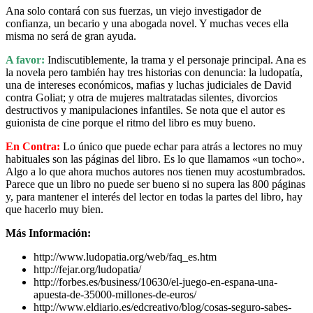
Ana solo contará con sus fuerzas, un viejo investigador de
confianza, un becario y una abogada novel. Y muchas veces ella
misma no será de gran ayuda.
A favor:
Indiscutiblemente, la trama y el personaje principal. Ana es
la novela pero también hay tres historias con denuncia: la ludopatía,
una de intereses económicos, mafias y luchas judiciales de David
contra Goliat; y otra de mujeres maltratadas silentes, divorcios
destructivos y manipulaciones infantiles. Se nota que el autor es
guionista de cine porque el ritmo del libro es muy bueno.
En Contra:
Lo único que puede echar para atrás a lectores no muy
habituales son las páginas del libro. Es lo que llamamos «un tocho».
Algo a lo que ahora muchos autores nos tienen muy acostumbrados.
Parece que un libro no puede ser bueno si no supera las 800 páginas
y, para mantener el interés del lector en todas la partes del libro, hay
que hacerlo muy bien.
Más Información:
http://www.ludopatia.org/web/faq_es.htm
http://fejar.org/ludopatia/
http://forbes.es/business/10630/el-juego-en-espana-una-
apuesta-de-35000-millones-de-euros/
http://www.eldiario.es/edcreativo/blog/cosas-seguro-sabes-