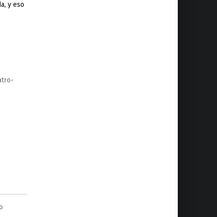
a, y eso
atro-
o