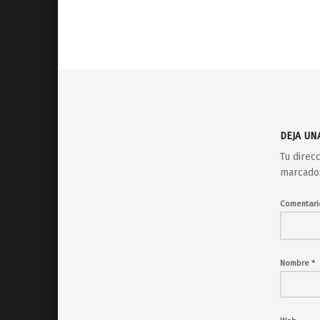
Volver a la navegación principal
DEJA UN
Tu direc
marcado
Comentar
Nombre
*