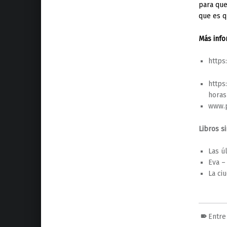
para que
que es 
Más info
https
https
horas
www.p
Libros si
Las ú
Eva –
La ci
Entre