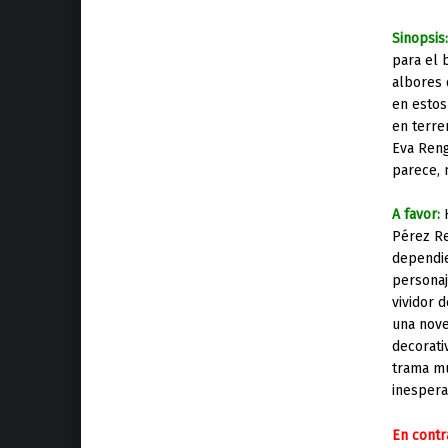
Sinopsis
para el 
albores 
en estos
en terre
Eva Reng
parece, 
A favor:
Pérez Re
dependie
personaj
vividor 
una nove
decorati
trama mu
inesper
En contr