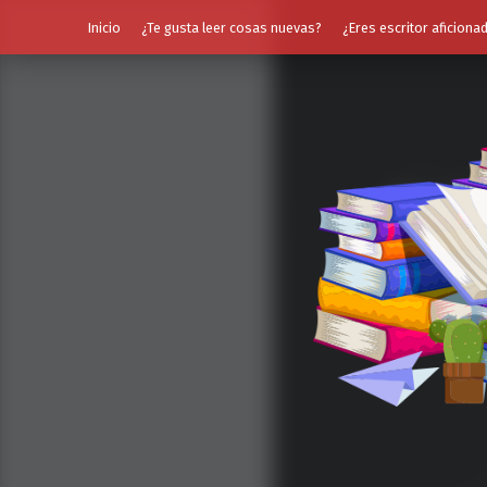
Inicio
¿Te gusta leer cosas nuevas?
¿Eres escritor aficiona