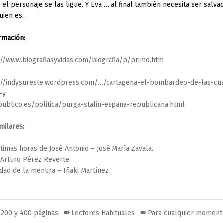
 el personaje se las ligue. Y Eva … al final también necesita ser salvad
quien es…
rmación:
://www.biografiasyvidas.com/biografia/p/primo.htm
://indysureste.wordpress.com/…/cartagena-el-bombardeo-de-las-cu
-y
ublico.es/politica/purga-stalin-espana-republicana.html
milares:
ltimas horas de José Antonio – José María Zavala.
 Arturo Pérez Reverte.
udad de la mentira – Iñaki Martínez
 200 y 400 páginas
Lectores Habituales
Para cualquier moment