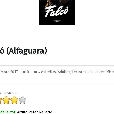
có (Alfaguara)
iembre 2017
0
4 estrellas
,
Adultos
,
Lectores Habituales
,
Mist
valoración
del autor:
Arturo Pérez Reverte