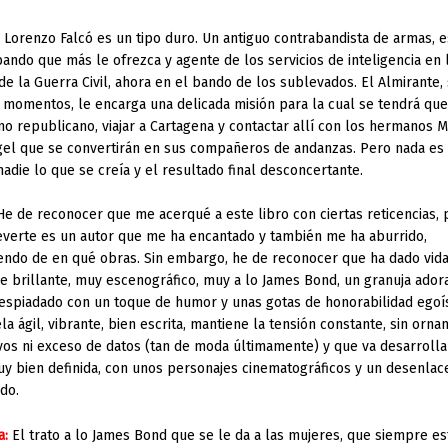
:
Lorenzo Falcó es un tipo duro. Un antiguo contrabandista de armas, e
bando que más le ofrezca y agente de los servicios de inteligencia en 
de la Guerra Civil, ahora en el bando de los sublevados. El Almirante, 
 momentos, le encarga una delicada misión para la cual se tendrá que 
no republicano, viajar a Cartagena y contactar allí con los hermanos 
el que se convertirán en sus compañeros de andanzas. Pero nada es
nadie lo que se creía y el resultado final desconcertante.
He de reconocer que me acerqué a este libro con ciertas reticencias,
verte es un autor que me ha encantado y también me ha aburrido,
ndo de en qué obras. Sin embargo, he de reconocer que ha dado vida
e brillante, muy escenográfico, muy a lo James Bond, un granuja ador
despiadado con un toque de humor y unas gotas de honorabilidad egoís
la ágil, vibrante, bien escrita, mantiene la tensión constante, sin orn
vos ni exceso de datos (tan de moda últimamente) y que va desarroll
y bien definida, con unos personajes cinematográficos y un desenlac
ado.
a:
El trato a lo James Bond que se le da a las mujeres, que siempre es