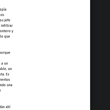
spía
los
su jefe
infiltrar
Montero y
 lo que
 porque
 a un
able, un
ta. Es
amentos
ando una
e
tán ahí