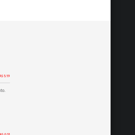
AS 5:19
to.
AS 0:51