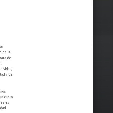
ue
o de la
para de
l
a vida y
tad y de
 nos
 un canto
ces es
idad