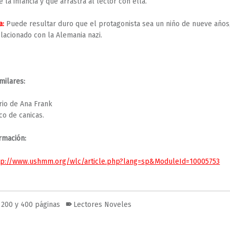
 la infancia y que arrastra al lector con ella.
a:
Puede resultar duro que el protagonista sea un niño de nueve años
elacionado con la Alemania nazi.
milares:
ario de Ana Frank
co de canicas.
rmación:
tp://www.ushmm.org/wlc/article.php?lang=sp&ModuleId=10005753
 200 y 400 páginas
Lectores Noveles