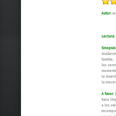
Autor:
Jo
Lectura:
Sinopsis:
mudarse 
familia…
los seres
momento,
la muert
la inocen
A favor:
E
hace lle
a los va
incompre