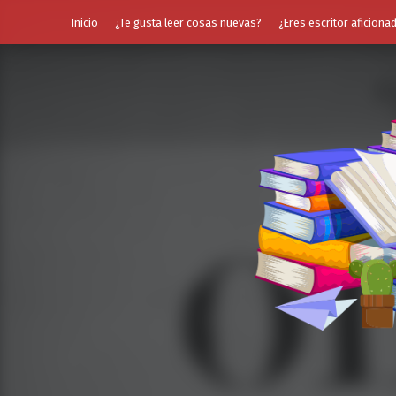
Inicio
¿Te gusta leer cosas nuevas?
¿Eres escritor aficiona