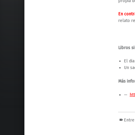
propia de
En contr
relato r
Libros si
El di
Un sa
Más info
ht
Entre
Volver a la navegación principal