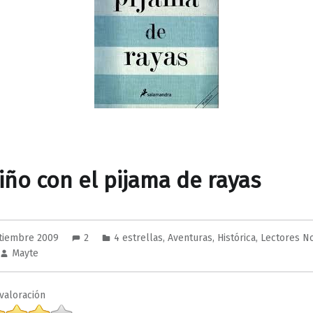
niño con el pijama de rayas
tiembre 2009
2
4 estrellas
,
Aventuras
,
Histórica
,
Lectores N
Mayte
valoración