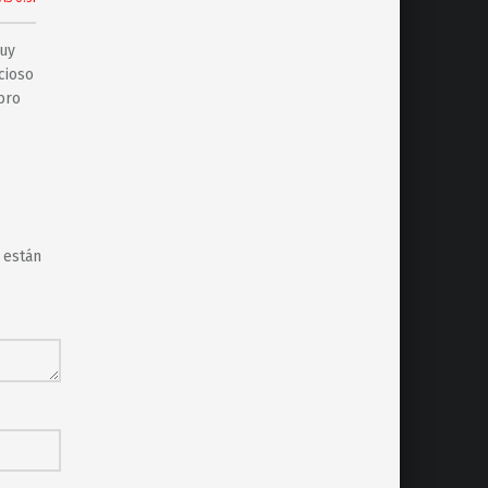
muy
cioso
bro
 están