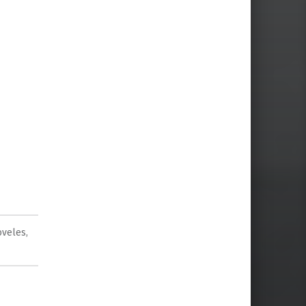
oveles
,