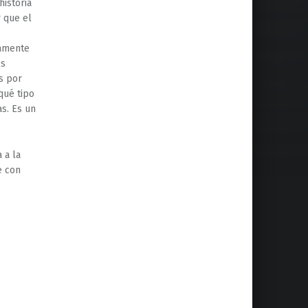
historia
r que el
tamente
Es
s por
qué tipo
s. Es un
 a la
e con