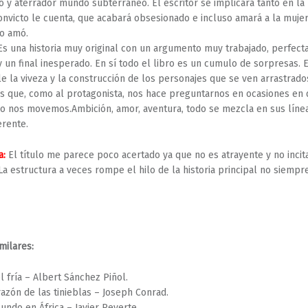
co y aterrador mundo subterráneo. El escritor se implicará tanto en la 
onvicto le cuenta, que acabará obsesionado e incluso amará a la muje
o amó.
s una historia muy original con un argumento muy trabajado, perfec
y un final inesperado. En sí todo el libro es un cumulo de sorpresas. 
e la viveza y la construcción de los personajes que se ven arrastrado
s que, como al protagonista, nos hace preguntarnos en ocasiones en 
 nos movemos.Ambición, amor, aventura, todo se mezcla en sus línea
erente.
a:
El título me parece poco acertado ya que no es atrayente y no incita
 La estructura a veces rompe el hilo de la historia principal no siempr
milares:
el fría – Albert Sánchez Piñol.
razón de las tinieblas – Joseph Conrad.
undo en África – Javier Reverte.