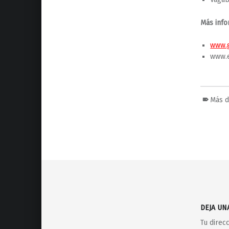
Más info
www.
www.
Más d
Volver a la navegación principal
DEJA UN
Tu direc