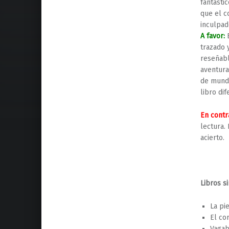
fantásti
que el c
inculpad
A favor:
E
trazado 
reseñabl
aventura
de mundo
libro dif
En contr
lectura.
acierto.
Libros si
La pi
El co
Vagab