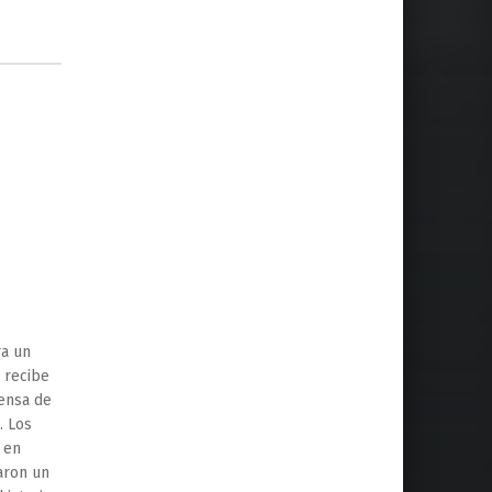
a un
 recibe
ensa de
. Los
 en
raron un