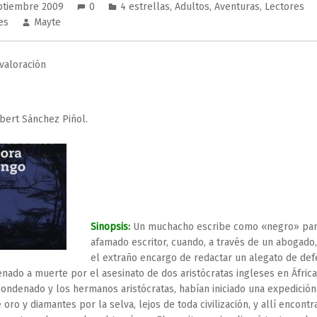
ptiembre 2009
0
4 estrellas
,
Adultos
,
Aventuras
,
Lectores
es
Mayte
valoración
bert Sánchez Piñol.
Sinopsis:
Un muchacho escribe como «negro» par
afamado escritor, cuando, a través de un abogado,
el extraño encargo de redactar un alegato de def
nado a muerte por el asesinato de dos aristócratas ingleses en África
 condenado y los hermanos aristócratas, habían iniciado una expedición
 oro y diamantes por la selva, lejos de toda civilización, y allí encont