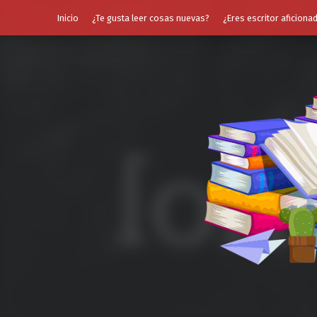
Inicio
¿Te gusta leer cosas nuevas?
¿Eres escritor aficiona