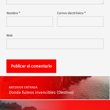
Nombre
*
Correo electrónico
*
Web
Navegación de entradas
ANTERIOR ENTRADA
Donde fuimos invencibles (Destino)