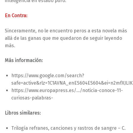
inteligencia en estado puro.
En Contra:
Sinceramente, no le encuentro peros a esta novela más
allá de las ganas que me quedaron de seguir leyendo
más.
Más información:
https://www.google.com/search?
safe=active&rlz=1C1AVNA_enES604ES604&ei=n2mfXJLIK
https://www.europapress.es/…/noticia-conoce-11-
curiosas-palabras-
Libros similares:
Trilogía refranes, canciones y rastros de sangre – C.