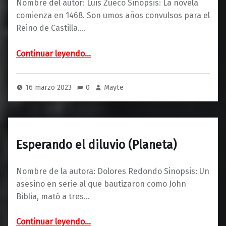
Nombre del autor: Luis Zueco Sinopsis: La novela
comienza en 1468. Son umos años convulsos para el
Reino de Castilla.…
“El tablero de la reina (Ediciones B)”
Continuar leyendo
…
16 marzo 2023
0
Mayte
Esperando el diluvio (Planeta)
Nombre de la autora: Dolores Redondo Sinopsis: Un
asesino en serie al que bautizaron como John
Biblia, mató a tres…
“Esperando el diluvio (Planeta)”
Continuar leyendo
…