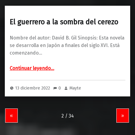
El guerrero a la sombra del cerezo
Nombre del autor: David B. Gil Sinopsis: Esta novela
se desarrolla en Japón a finales del siglo XVI. Está
comenzando…
“El guerrero a la sombra del cerezo”
Continuar leyendo
…
13 diciembre 2022
0
Mayte
«
»