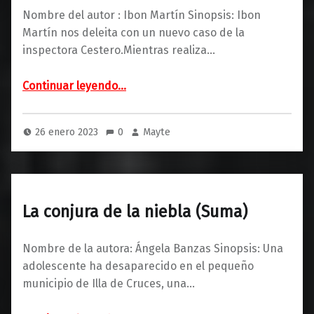
Nombre del autor : Ibon Martín Sinopsis: Ibon
Martín nos deleita con un nuevo caso de la
inspectora Cestero.Mientras realiza…
“El ladrón de rostros (Plaza & Janés)”
Continuar leyendo
…
26 enero 2023
0
Mayte
La conjura de la niebla (Suma)
Nombre de la autora: Ángela Banzas Sinopsis: Una
adolescente ha desaparecido en el pequeño
municipio de Illa de Cruces, una…
“La conjura de la niebla (Suma)”